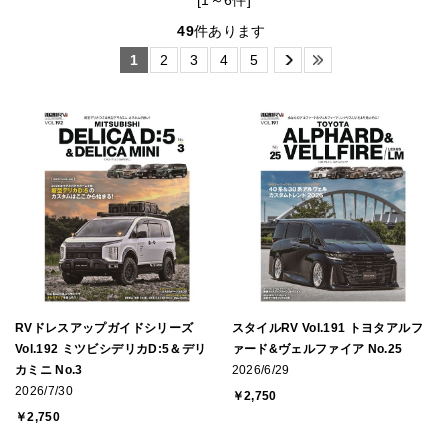
[1～6件]
49
件あります
1
2
3
4
5
RVドレスアップガイドシリーズ
スタイルRV Vol.191 トヨタアルフ
Vol.192 ミツビシデリカD:5＆デリ
ァード&ヴェルファイア No.25
カミニ No.3
2026/6/29
2026/7/30
￥2,750
￥2,750