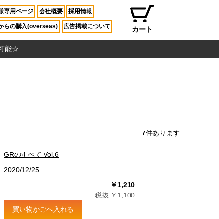
様専用ページ
会社概要
採用情報
らの購入(overseas)
広告掲載について
カート
入可能☆
7
件あります
GRのすべて Vol.6
2020/12/25
￥1,210
税抜 ￥1,100
買い物かごへ入れる