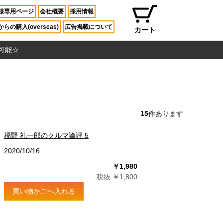
様専用ページ
会社概要
採用情報
らの購入(overseas)
広告掲載について
カート
入可能☆
15
件あります
福野 礼一郎のクルマ論評 5
2020/10/16
￥1,980
税抜 ￥1,800
買い物かごへ入れる