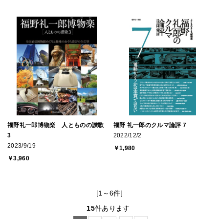
福野礼一郎博物楽 人とものの讃歌
福野 礼一郎のクルマ論評 7
3
2022/12/2
2023/9/19
￥1,980
￥3,960
[1～6件]
15
件あります