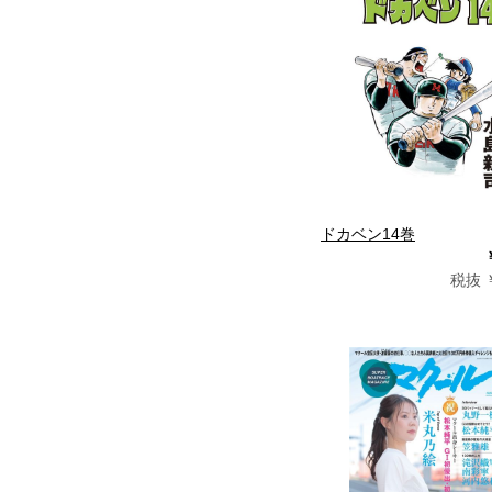
ドカベン14巻
税抜 ￥