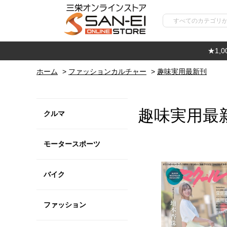
★1,
ホーム
>
ファッションカルチャー
>
趣味実用最新刊
趣味実用最
クルマ
モータースポーツ
バイク
ファッション