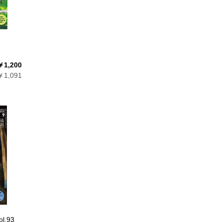
￥1,200
1,091
l.93