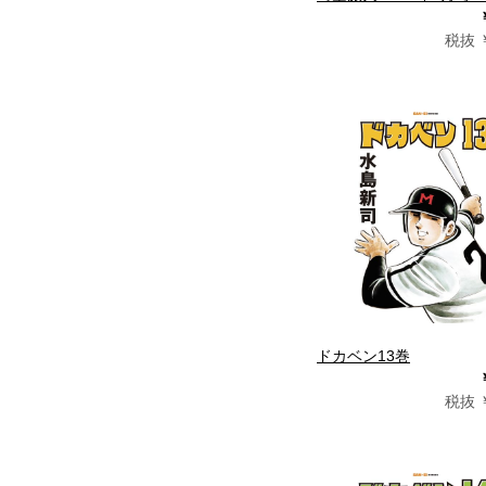
税抜 ￥
ドカベン13巻
税抜 ￥