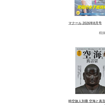
マクール 2026年8月号
税抜
時空旅人別冊 空海と真