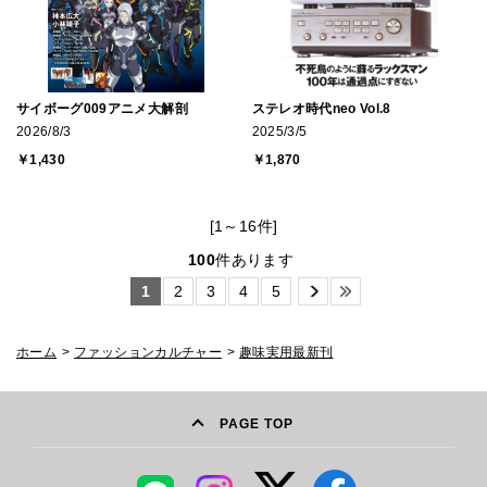
サイボーグ009アニメ大解剖
ステレオ時代neo Vol.8
2026/8/3
2025/3/5
￥1,430
￥1,870
[1～16件]
100
件あります
1
2
3
4
5
ホーム
>
ファッションカルチャー
>
趣味実用最新刊
PAGE TOP