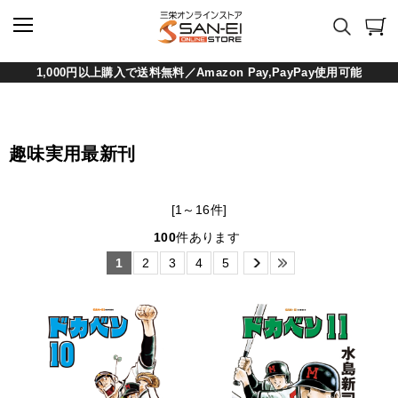
1,000円以上購入で送料無料／Amazon Pay,PayPay使用可能
趣味実用最新刊
[1～16件]
100
件あります
1
2
3
4
5