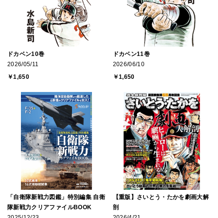
ドカベン10巻
ドカベン11巻
2026/05/11
2026/06/10
￥1,650
￥1,650
「自衛隊新戦力図鑑」特別編集 自衛
【重版】さいとう・たかを劇画大解
隊新戦力クリアファイルBOOK
剖
2025/12/23
2026/4/21