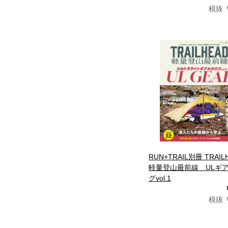
税抜 ￥
RUN+TRAIL別冊 TRAIL
軽量登山最前線 ULギ
グvol.1
税抜 ￥