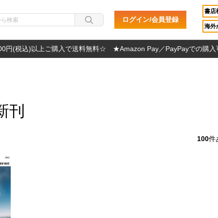
書店
ログイン/会員登録
海外か
000円(税込)以上ご購入で送料無料☆ ★Amazon Pay／PayPayでの購
新刊
100
件