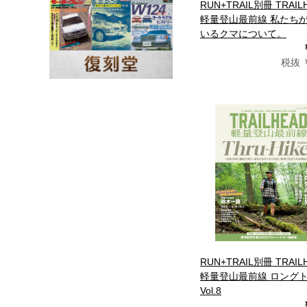
RUN+TRAIL別冊 TRAIL
軽量登山最前線 私たち
いるクマについて。
税抜 ￥
RUN+TRAIL別冊 TRAIL
軽量登山最前線 ロング
Vol.8