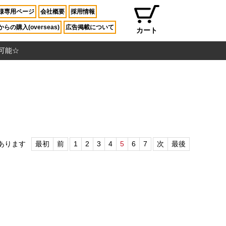
様専用ページ
会社概要
採用情報
らの購入(overseas)
広告掲載について
カート
入可能☆
あります
最初
前
1
2
3
4
5
6
7
次
最後