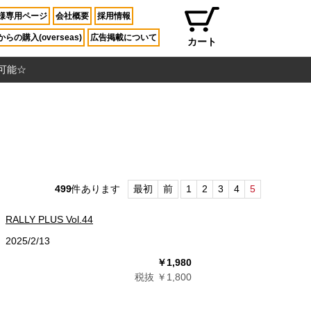
様専用ページ
会社概要
採用情報
らの購入(overseas)
広告掲載について
カート
入可能☆
499
件あります
最初
前
1
2
3
4
5
RALLY PLUS Vol.44
2025/2/13
￥1,980
税抜 ￥1,800