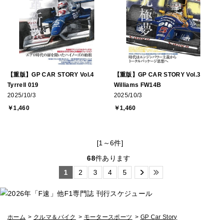
【重版】GP CAR STORY Vol.4
【重版】GP CAR STORY Vol.3
Tyrrell 019
Williams FW14B
2025/10/3
2025/10/3
￥1,460
￥1,460
[1～6件]
68
件あります
1
2
3
4
5
ホーム
>
クルマ＆バイク
>
モータースポーツ
>
GP Car Story