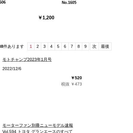
606
No.1605
￥1,200
38
件あります
1
2
3
4
5
6
7
8
9
次
最後
モトチャンプ2023年1月号
2022/12/6
￥520
税抜 ￥473
モーターファン別冊ニューモデル速報
Vol.594 トヨタ グランエースのすべて