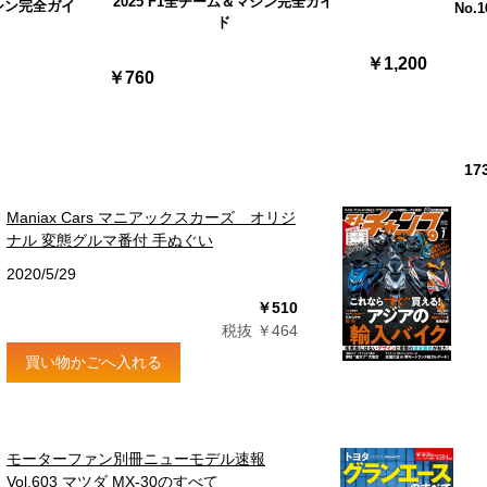
2025 F1全チーム＆マシン完全ガイ
マシン完全ガイ
No.1
ド
￥1,200
￥760
17
Maniax Cars マニアックスカーズ オリジ
ナル 変態グルマ番付 手ぬぐい
2020/5/29
￥510
税抜 ￥464
買い物かごへ入れる
モーターファン別冊ニューモデル速報
Vol.603 マツダ MX-30のすべて